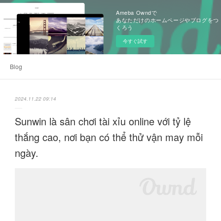
Ameba Owndで
あなただけのホームページやブログをつ
くろう
今すぐ試す
Blog
2024.11.22 09:14
Sunwin là sân chơi tài xỉu online với tỷ lệ
thắng cao, nơi bạn có thể thử vận may mỗi
ngày.